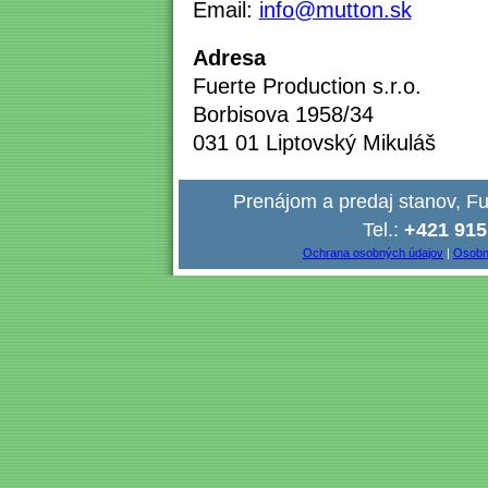
Email:
info@mutton.sk
Adresa
Fuerte Production s.r.o.
Borbisova 1958/34
031 01 Liptovský Mikuláš
Prenájom a predaj stanov, Fue
Tel.:
+421 915
Ochrana osobných údajov
|
Osobn